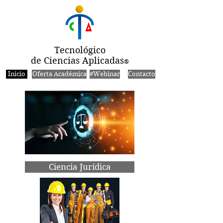
Tecnológico
de Ciencias Aplicadas
®
Inicio
Oferta Académica
#Webinar
Contacto
Ciencia Jurídica